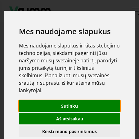
Mes naudojame slapukus
Mes naudojame slapukus ir kitas stebėjimo
technologijas, siekdami pagerinti jūsų
naršymo mūsų svetainėje patirtį, parodyti
Oops, automobilis
jums pritaikytą turinį ir tikslinius
skelbimus, išanalizuoti mūsų svetainės
srautą ir suprasti, iš kur ateina mūsų
nerastas
lankytojai.
Apgailestaujame, tačiau jūsų ieškomas automobilis
Sutinku
čia
parduotas. Daugiau pasiūlymų galite rasti
Aš atsisakau
Keisti mano pasirinkimus