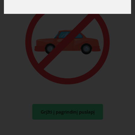
Grįžti į pagrindinį puslapį