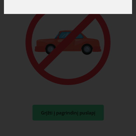
Grįžti į pagrindinį puslapį