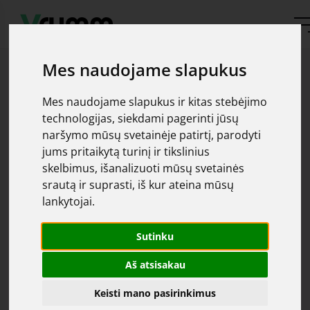
Mes naudojame slapukus
Mes naudojame slapukus ir kitas stebėjimo
technologijas, siekdami pagerinti jūsų
naršymo mūsų svetainėje patirtį, parodyti
Oops, automobilis
jums pritaikytą turinį ir tikslinius
skelbimus, išanalizuoti mūsų svetainės
srautą ir suprasti, iš kur ateina mūsų
nerastas
lankytojai.
Apgailestaujame, tačiau jūsų ieškomas automobilis
Sutinku
čia
parduotas. Daugiau pasiūlymų galite rasti
Aš atsisakau
Keisti mano pasirinkimus