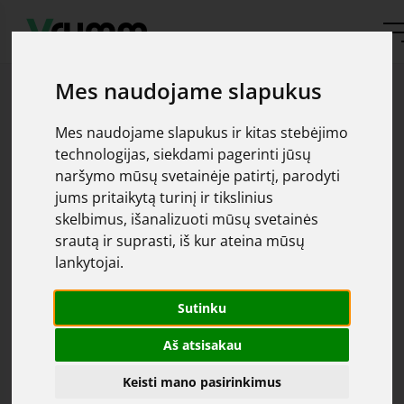
Mes naudojame slapukus
Mes naudojame slapukus ir kitas stebėjimo
technologijas, siekdami pagerinti jūsų
naršymo mūsų svetainėje patirtį, parodyti
Oops, automobilis
jums pritaikytą turinį ir tikslinius
skelbimus, išanalizuoti mūsų svetainės
srautą ir suprasti, iš kur ateina mūsų
nerastas
lankytojai.
Apgailestaujame, tačiau jūsų ieškomas automobilis
Sutinku
čia
parduotas. Daugiau pasiūlymų galite rasti
Aš atsisakau
Keisti mano pasirinkimus