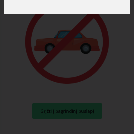
Grįžti į pagrindinį puslapį