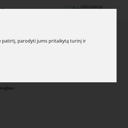
Informacija
US
+370 640 83001
tirtį, parodyti jums pritaikytą turinį ir
augiau