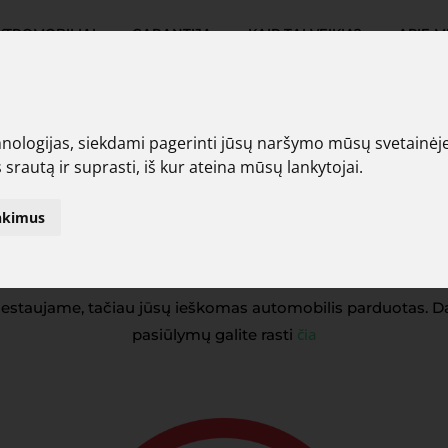
KTROMOBILIAI
GARANTIJA
KAIP TAI VEIKIA?
APIE M
logijas, siekdami pagerinti jūsų naršymo mūsų svetainėje pa
 srautą ir suprasti, iš kur ateina mūsų lankytojai.
Oops, automobilis
inkimus
nerastas
lestaujame, tačiau jūsų ieškomas automobilis parduotas. D
čia
pasiūlymų galite rasti