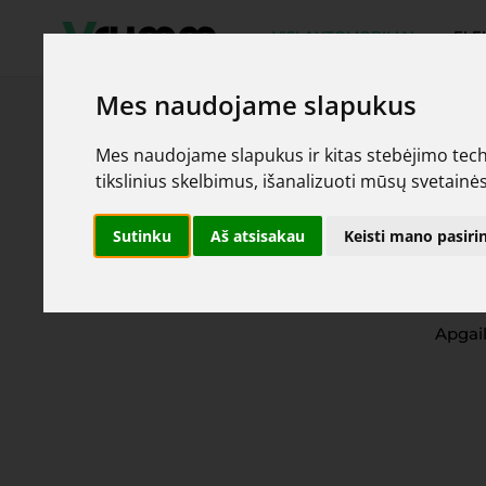
VISI AUTOMOBILIAI
ELE
Mes naudojame slapukus
Mes naudojame slapukus ir kitas stebėjimo techno
tikslinius skelbimus, išanalizuoti mūsų svetainės
Sutinku
Aš atsisakau
Keisti mano pasir
Apgai