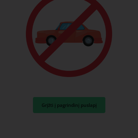
Grįžti į pagrindinį puslapį