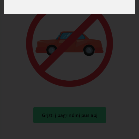
Grįžti į pagrindinį puslapį