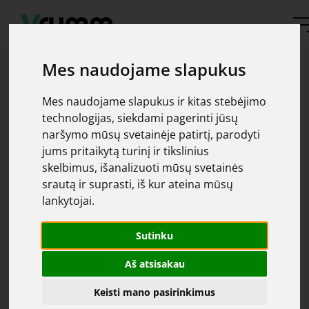
Mes naudojame slapukus
Mes naudojame slapukus ir kitas stebėjimo
technologijas, siekdami pagerinti jūsų
naršymo mūsų svetainėje patirtį, parodyti
Oops, automobilis
jums pritaikytą turinį ir tikslinius
skelbimus, išanalizuoti mūsų svetainės
srautą ir suprasti, iš kur ateina mūsų
nerastas
lankytojai.
Apgailestaujame, tačiau jūsų ieškomas automobilis
Sutinku
čia
parduotas. Daugiau pasiūlymų galite rasti
Aš atsisakau
Keisti mano pasirinkimus